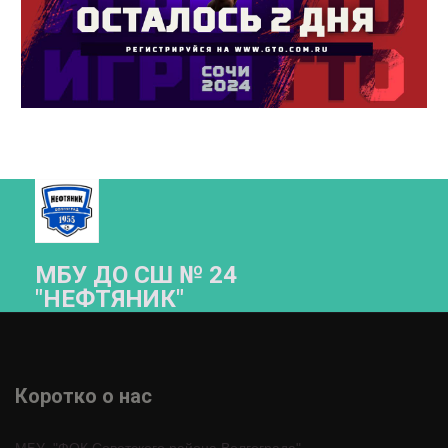
МБУ ДО СШ № 24
"НЕФТЯНИК"­­
Коротко о нас 