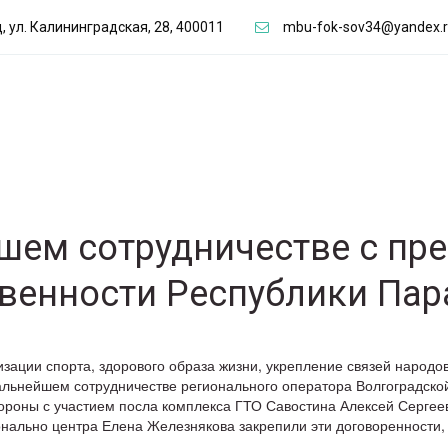
д
,
ул. Калининградская, 28
,
400011
mbu-fok-sov34@yandex.
шем сотрудничестве с пр
венности Республики Пар
изации спорта, здорового образа жизни, укрепление связей народо
льнейшем сотрудничестве регионального оператора Волгоградской
роны с участием посла комплекса ГТО Савостина Алексей Сергееви
егионально центра Елена Железнякова закрепили эти договоренности