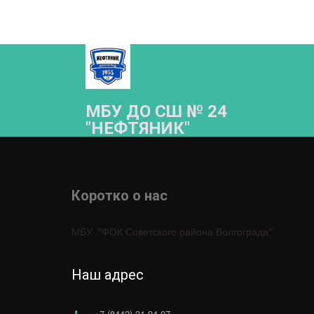
МБУ ДО СШ № 24
"НЕФТЯНИК"­­
Коротко о нас 
МБУ  "ФОК Советского района Волгограда"
Наш адрес
+7 (8442) 31-94-07