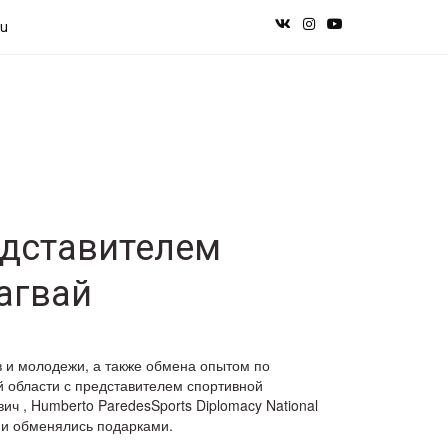
ru
едставителем
агвай
в и молодежи, а также обмена опытом по
 области с представителем спортивной
ч , Humberto ParedesSports Diplomacy National
, и обменялись подарками.