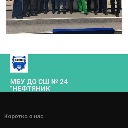
МБУ ДО СШ № 24
"НЕФТЯНИК"­­
Коротко о нас 