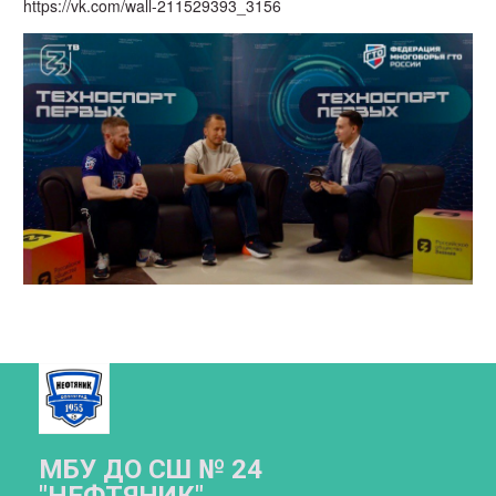
https://vk.com/wall-211529393_3156
МБУ ДО СШ № 24