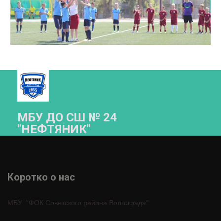
МБУ ДО СШ № 24
"НЕФТЯНИК"­­
Коротко о нас 
МБУ  "ФОК Советского района Волгограда"