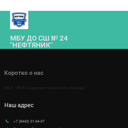
МБУ ДО СШ № 24
"НЕФТЯНИК"­­
Коротко о нас 
МБУ  "ФОК Советского района Волгограда"
Наш адрес
+7 (8442) 31-94-07