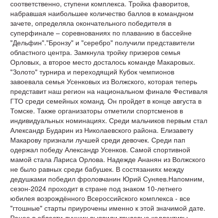
соответственно, ступени комплекса. Тройка фаворитов,
набравшая наибольшее количество баллов в командном
зачете, определяла окончательного победителя в
суперфинале – соревнованиях по плаванию в бассейне
"Дельфин"."Бронзу" и "серебро" получили представители
областного центра. Замкнула тройку призеров семья
Орловых, а второе место досталось команде Макаровых.
"Золото" турнира и переходящий Кубок чемпионов
завоевала семья Усенковых из Волжского, которая теперь
представит наш регион на национальном финале Фестиваля
ГТО среди семейных команд. Он пройдет в конце августа в
Томске. Также организаторы отметили спортсменов в
индивидуальных номинациях. Среди мальчиков первым стал
Александр Бударин из Николаевского района. Елизавету
Макарову признали лучшей среди девочек. Среди пап
одержал победу Александр Усенков. Самой спортивной
мамой стала Лариса Орлова. Надежде Ананян из Волжского
не было равных среди бабушек. В состязаниях между
дедушками победил фроловчанин Юрий Суняев.Напомним,
сезон-2024 проходит в стране под знаком 10-летнего
юбилея возрождённого Всероссийского комплекса - все
"гтошные" старты приурочены именно к этой значимой дате.
Ранее в области лучших выявили трудовые коллективы,