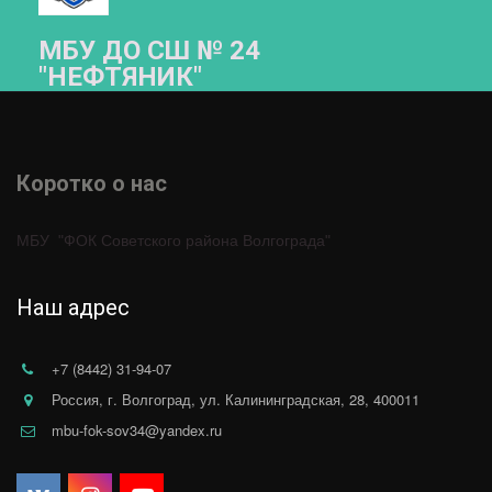
МБУ ДО СШ № 24
"НЕФТЯНИК"­­
Коротко о нас 
МБУ  "ФОК Советского района Волгограда"
Наш адрес
+7 (8442) 31-94-07
Россия
,
г. Волгоград
,
ул. Калининградская, 28
,
400011
mbu-fok-sov34@yandex.ru