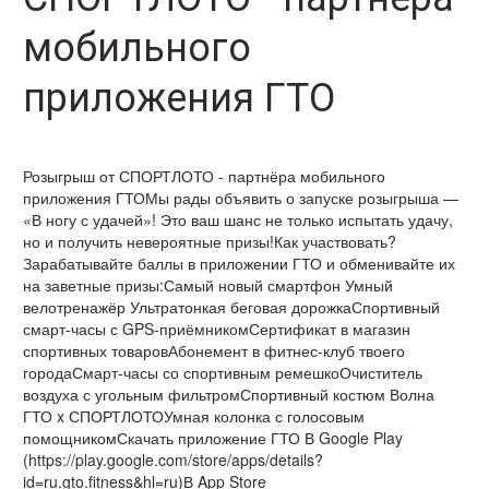
мобильного
приложения ГТО
Розыгрыш от СПОРТЛОТО - партнёра мобильного
приложения ГТОМы рады объявить о запуске розыгрыша —
«В ногу с удачей»! Это ваш шанс не только испытать удачу,
но и получить невероятные призы!Как участвовать?
Зарабатывайте баллы в приложении ГТО и обменивайте их
на заветные призы:Самый новый смартфон Умный
велотренажёр Ультратонкая беговая дорожкаСпортивный
смарт-часы с GPS-приёмникомСертификат в магазин
спортивных товаровАбонемент в фитнес-клуб твоего
городаСмарт-часы со спортивным ремешкоОчиститель
воздуха с угольным фильтромСпортивный костюм Волна
ГТО x СПОРТЛОТОУмная колонка с голосовым
помощникомСкачать приложение ГТО В Google Play
(https://play.google.com/store/apps/details?
id=ru.gto.fitness&hl=ru)В App Store