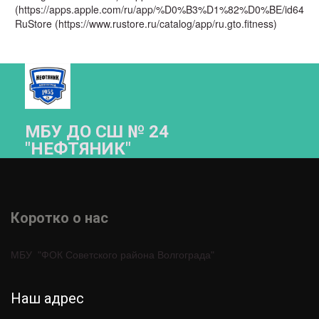
(https://apps.apple.com/ru/app/%D0%B3%D1%82%D0%BE/id6476
RuStore (https://www.rustore.ru/catalog/app/ru.gto.fitness)
МБУ ДО СШ № 24
"НЕФТЯНИК"­­
Коротко о нас 
МБУ  "ФОК Советского района Волгограда"
Наш адрес