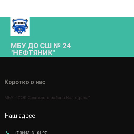
МБУ ДО СШ № 24
"НЕФТЯНИК"­­
Коротко о нас 
МБУ  "ФОК Советского района Волгограда"
Наш адрес
+7 (8442) 31-94-07