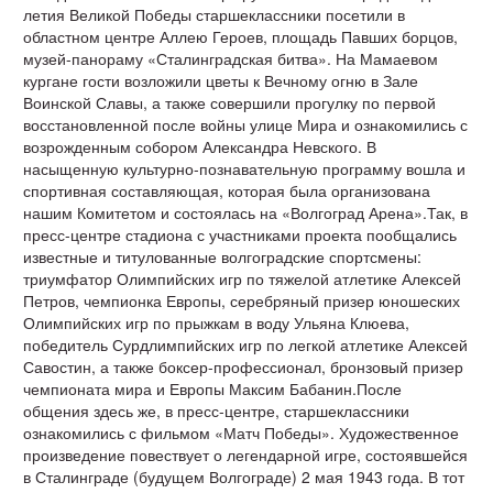
летия Великой Победы старшеклассники посетили в
областном центре Аллею Героев, площадь Павших борцов,
музей-панораму «Сталинградская битва». На Мамаевом
кургане гости возложили цветы к Вечному огню в Зале
Воинской Славы, а также совершили прогулку по первой
восстановленной после войны улице Мира и ознакомились с
возрожденным собором Александра Невского. В
насыщенную культурно-познавательную программу вошла и
спортивная составляющая, которая была организована
нашим Комитетом и состоялась на «Волгоград Арена».Так, в
пресс-центре стадиона с участниками проекта пообщались
известные и титулованные волгоградские спортсмены:
триумфатор Олимпийских игр по тяжелой атлетике Алексей
Петров, чемпионка Европы, серебряный призер юношеских
Олимпийских игр по прыжкам в воду Ульяна Клюева,
победитель Сурдлимпийских игр по легкой атлетике Алексей
Савостин, а также боксер-профессионал, бронзовый призер
чемпионата мира и Европы Максим Бабанин.После
общения здесь же, в пресс-центре, старшеклассники
ознакомились с фильмом «Матч Победы». Художественное
произведение повествует о легендарной игре, состоявшейся
в Сталинграде (будущем Волгограде) 2 мая 1943 года. В тот