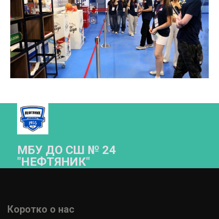
МБУ ДО СШ № 24
"НЕФТЯНИК"­­
Коротко о нас 