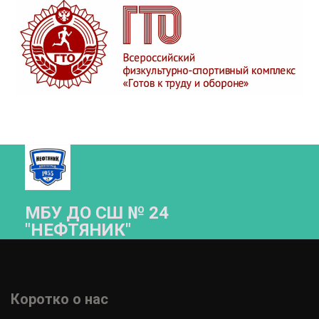
МБУ ДО СШ № 24
"НЕФТЯНИК"­­
Коротко о нас 