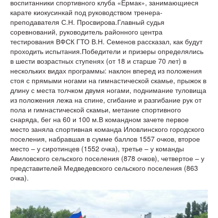
воспитанники спортивного клуба «Ермак», занимающиеся
карате киокусинкай под руководством тренера-
преподавателя С.Н. Просвирова.Главный судья
соревнований, руководитель районного центра
тестирования ВФСК ГТО В.Н. Семенов рассказал, как будут
проходить испытания.Победители и призеры определялись
в шести возрастных ступенях (от 18 и старше 70 лет) в
нескольких видах программы: наклон вперед из положения
стоя с прямыми ногами на гимнастической скамье, прыжок в
длину с места толчком двумя ногами, поднимание туловища
из положения лежа на спине, сгибание и разгибание рук от
пола и гимнастической скамьи, метание спортивного
снаряда, бег на 60 и 100 м.В командном зачете первое
место заняла спортивная команда Иловлинского городского
поселения, набравшая в сумме баллов 1557 очков, второе
место – у сиротинцев (1552 очка), третье – у команды
Авиловского сельского поселения (878 очков), четвертое – у
представителей Медведевского сельского поселения (863
очка).