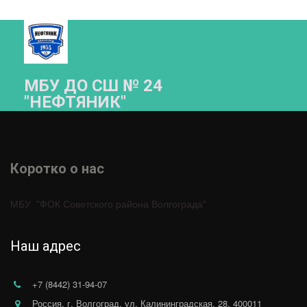
МБУ ДО СШ № 24
"НЕФТЯНИК"­­
Коротко о нас 
МБУ  "ФОК Советского района Волгограда"
Наш адрес
+7 (8442) 31-94-07
Россия
,
г. Волгоград
,
ул. Калининградская, 28
,
400011