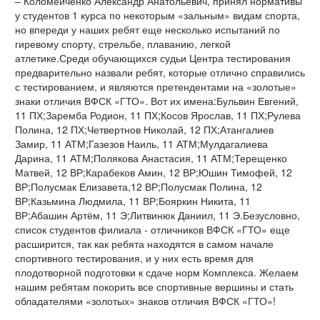
– Коломейченко Александр Анатольевич, принял нормативы
у студентов 1 курса по некоторым «зальным» видам спорта,
но впереди у наших ребят еще несколько испытаний по
гиревому спорту, стрельбе, плаванию, легкой
атлетике.Среди обучающихся судьи Центра тестирования
предварительно назвали ребят, которые отлично справились
с тестированием, и являются претендентами на «золотые»
знаки отличия ВФСК «ГТО». Вот их имена:Бульвин Евгений,
11 ПХ;Заремба Родион, 11 ПХ;Косов Ярослав, 11 ПХ;Рулева
Полина, 12 ПХ;Четвертнов Николай, 12 ПХ;Атангалиев
Замир, 11 АТМ;Газезов Наиль, 11 АТМ;Мулдагалиева
Дарина, 11 АТМ;Полякова Анастасия, 11 АТМ;Терещенко
Матвей, 12 ВР;Карабеков Амин, 12 ВР;Юшин Тимофей, 12
ВР;Полусмак Елизавета,12 ВР;Полусмак Полина, 12
ВР;Казьмина Людмила, 11 ВР;Бояркин Никита, 11
ВР;Абашин Артём, 11 Э;Литвинюк Даниил, 11 Э.Безусловно,
список студентов филиала - отличников ВФСК «ГТО» еще
расширится, так как ребята находятся в самом начале
спортивного тестирования, и у них есть время для
плодотворной подготовки к сдаче норм Комплекса. Желаем
нашим ребятам покорить все спортивные вершины и стать
обладателями «золотых» знаков отличия ВФСК «ГТО»!