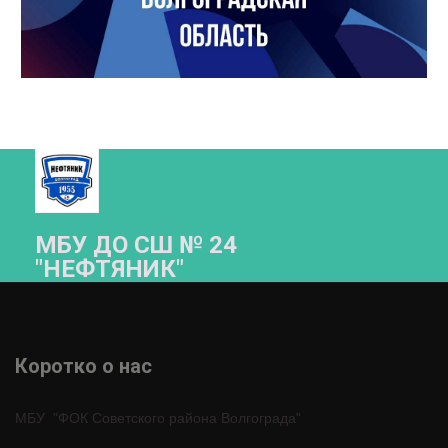
МБУ ДО СШ № 24
"НЕФТЯНИК"­­
Коротко о нас 
МБУ  "ФОК Советского района Волгограда"