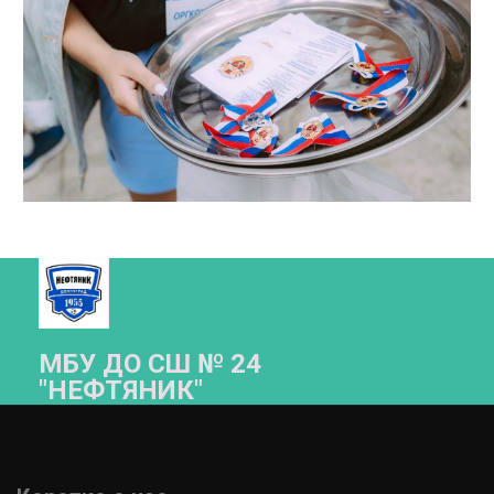
МБУ ДО СШ № 24
"НЕФТЯНИК"­­